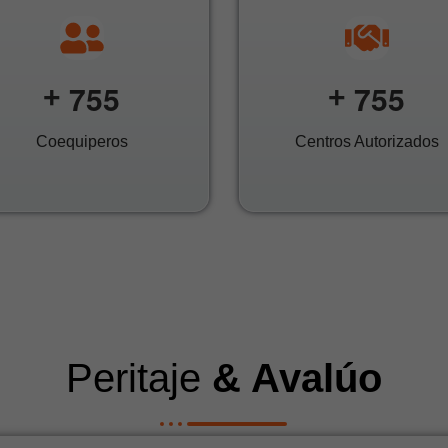
7
5
5
7
5
5
+
+
Coequiperos
Centros Autorizados
Peritaje
& Avalúo