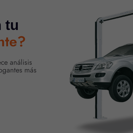
 tu
nte?
ce análisis
rrogantes más