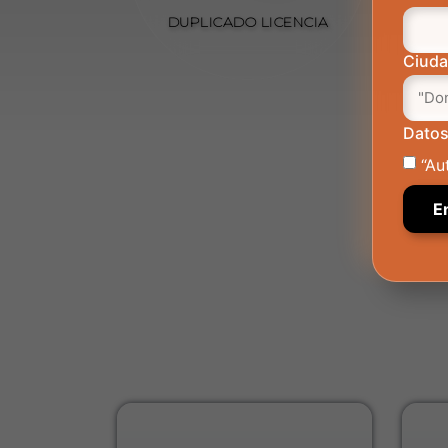
DUPLICADO LICENCIA
Ciud
Datos
“Au