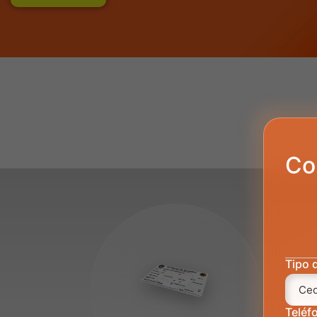
Co
Tipo 
Teléf