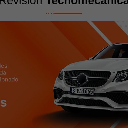
Revisión
Tecnomecánic
des
ada
cionado
os