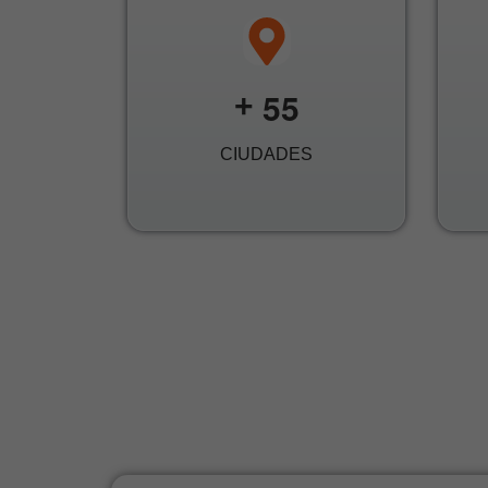
5
5
+
CIUDADES