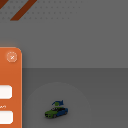
×
red)