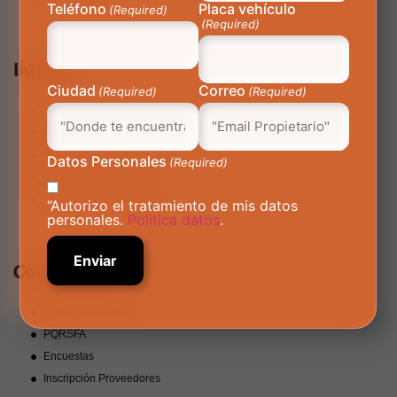
Teléfono
Placa vehículo
(Required)
(Required)
Intranet
Ciudad
Correo
(Required)
(Required)
SIGA
Cuponera
Requerimientos Internos
Datos Personales
(Required)
Indicadores Power BI
Hallazgos Infraestructura
“Autorizo el tratamiento de mis datos
personales.
Politica datos
.
Contáctanos
Líneas Telefónicas
PQRSFA
Encuestas
Inscripción Proveedores