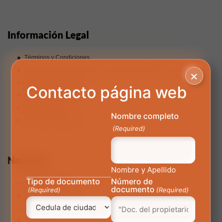
Información Legal
Términos y Condiciones
Aviso de privacidad y política de tratamiento de datos personales
×
Preguntas Frecuentes
Contacto página web
Línea Ética AutoMás
Reglamento Int
Nombre completo
Política de privacidad
(Required)
Nosotros
Nombre y Apellido
Tipo de documento
Número de
Nuestra Empresa
documento
(Required)
(Required)
Trabaja con Nosotros
Corporativo
Manual Gráfico