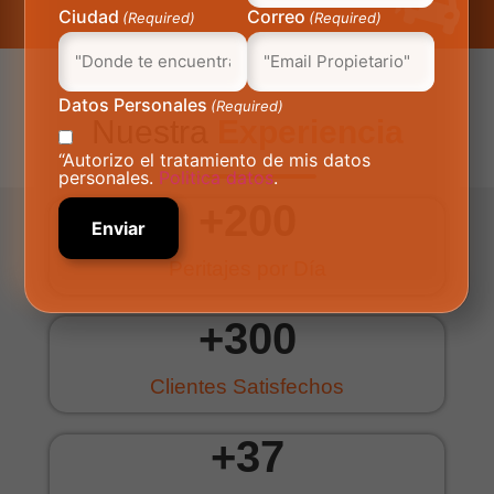
Ciudad
Correo
(Required)
(Required)
Datos Personales
(Required)
Nuestra
Experiencia
“Autorizo el tratamiento de mis datos
personales.
Politica datos
.
+
200
Peritajes por Día
+
300
Clientes Satisfechos
+
37