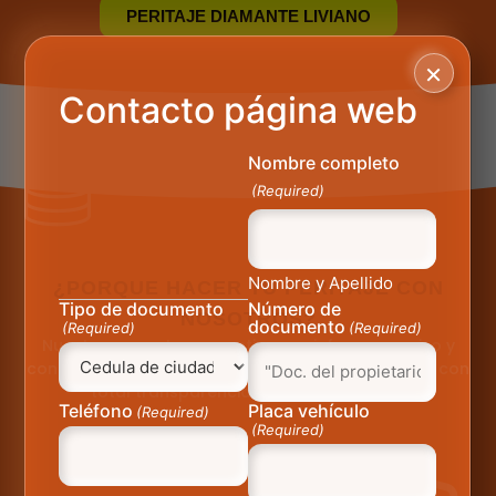
PERITAJE DIAMANTE LIVIANO
×
Contacto página web
Nombre completo
(Required)
Nombre y Apellido
¿PORQUE HACER TU PERITAJE CON
Tipo de documento
Número de
NOSOTROS?
documento
(Required)
(Required)
Nuestros expertos garantizan un informe preciso y
confiable, facilitando así la resolución de su caso con
total transparencia y profesionalismo.
Teléfono
Placa vehículo
(Required)
(Required)