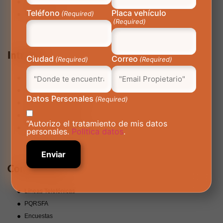
Corporativo
Teléfono
Placa vehículo
(Required)
Manual Gráfico
(Required)
Intranet
Ciudad
Correo
(Required)
(Required)
SIGA
Cuponera
Datos Personales
(Required)
Requerimientos Internos
Indicadores Power BI
“Autorizo el tratamiento de mis datos
Hallazgos Infraestructura
personales.
Politica datos
.
Contáctanos
Líneas Telefónicas
PQRSFA
Encuestas