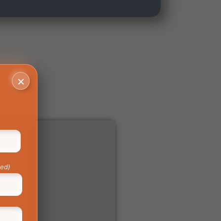
×
red)