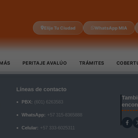
Elije Tu Ciudad
WhatsApp MIA
IMÁS
PERITAJE AVALÚO
TRÁMITES
COBERT
Líneas de contacto
Tambi
PBX:
(601) 6263583
encon
WhatsApp:
+57 315-8365888
Celular:
+57 333-6025311