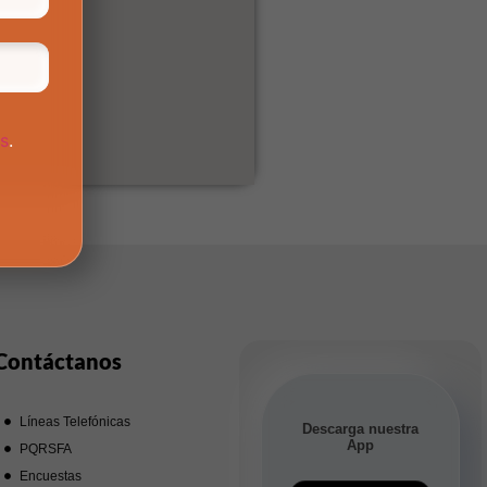
os
.
Contáctanos
Líneas Telefónicas
Descarga nuestra
App
PQRSFA
Encuestas