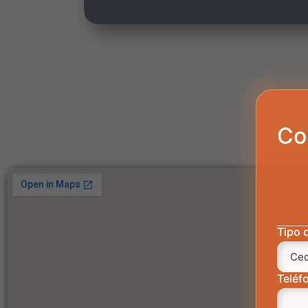
Co
Tipo 
Teléf