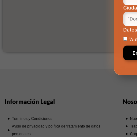
Ciud
Datos
“Au
Información Legal
Noso
Términos y Condiciones
Nue
Aviso de privacidad y política de tratamiento de datos
Trab
personales
Corp