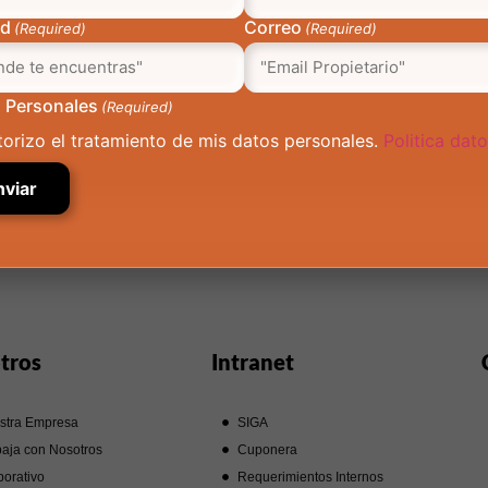
ad
Correo
(Required)
(Required)
 Personales
(Required)
torizo el tratamiento de mis datos personales.
Politica dat
tros
Intranet
stra Empresa
SIGA
aja con Nosotros
Cuponera
orativo
Requerimientos Internos