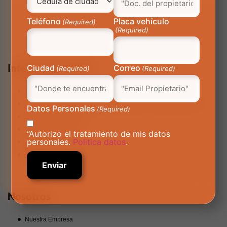
Teléfono
Placa vehículo
(Required)
(Required)
Información Legal
Ciudad
Correo
(Required)
(Required)
Términos y Condiciones
Aviso de privacidad y política de tratamiento de datos personales
Datos Personales
(Required)
Preguntas Frecuentes
Línea Ética AutoMás
“Autorizo el tratamiento de mis datos
personales.
Politica datos
.
Reglamento Int
Política de privacidad
Nosotros
Nuestra Empresa