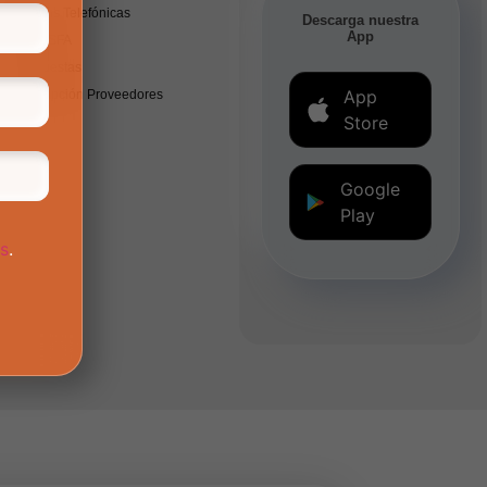
Líneas Telefónicas
Descarga nuestra
App
PQRSFA
Encuestas
App
Inscripción Proveedores
Store
Google
Play
os
.