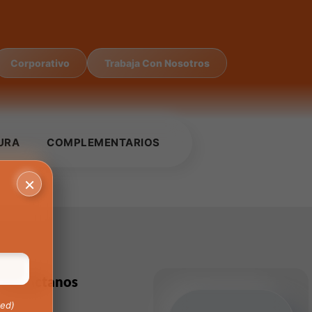
Corporativo
Trabaja Con Nosotros
URA
COMPLEMENTARIOS
×
Contáctanos
red)