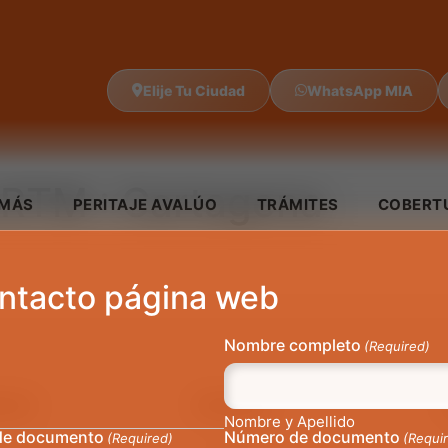
Elije Tu Ciudad
WhatsApp MIA
 RTM :
Cartagena
IMÁS
PERITAJE AVALÚO
TRÁMITES
COBERT
ntacto página web
Nombre completo
(Required)
tros
Intranet
Nombre y Apellido
de documento
Número de documento
(Required)
(Requi