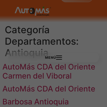
Categoría
Departamentos:
Antioquia
MENÚ
AutoMás CDA del Oriente
Carmen del Viboral
AutoMás CDA del Oriente
Barbosa Antioquia