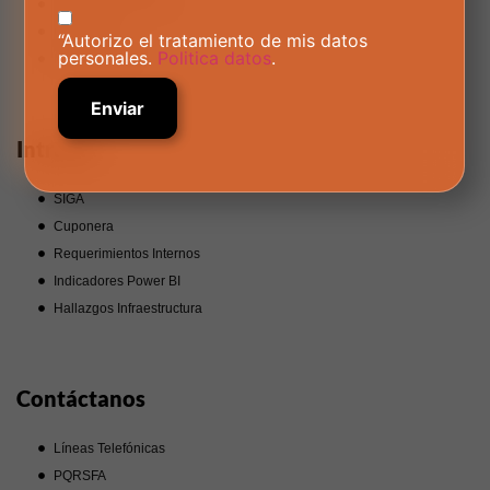
Trabaja con Nosotros
Corporativo
“Autorizo el tratamiento de mis datos
personales.
Politica datos
.
Manual Gráfico
Intranet
SIGA
Cuponera
Requerimientos Internos
Indicadores Power BI
Hallazgos Infraestructura
Contáctanos
Líneas Telefónicas
PQRSFA