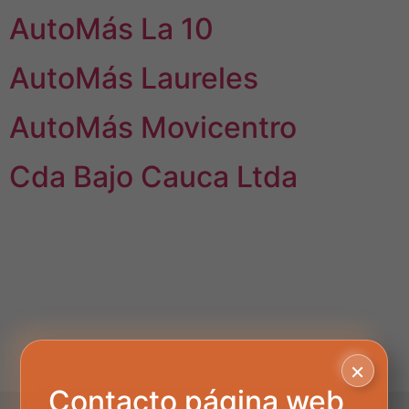
AutoMás La 10
AutoMás Laureles
AutoMás Movicentro
Cda Bajo Cauca Ltda
×
Contacto página web