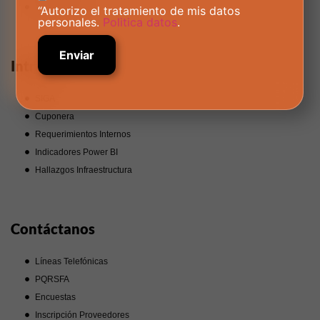
Manual Gráfico
“Autorizo el tratamiento de mis datos
personales.
Politica datos
.
Intranet
SIGA
Cuponera
Requerimientos Internos
Indicadores Power BI
Hallazgos Infraestructura
Contáctanos
Líneas Telefónicas
PQRSFA
Encuestas
Inscripción Proveedores