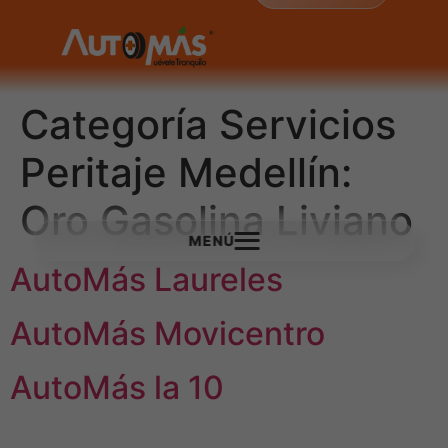
Categoría Servicios
Peritaje Medellín:
Oro Gasolina Liviano
MENÚ
AutoMás Laureles
AutoMás Movicentro
AutoMás la 10