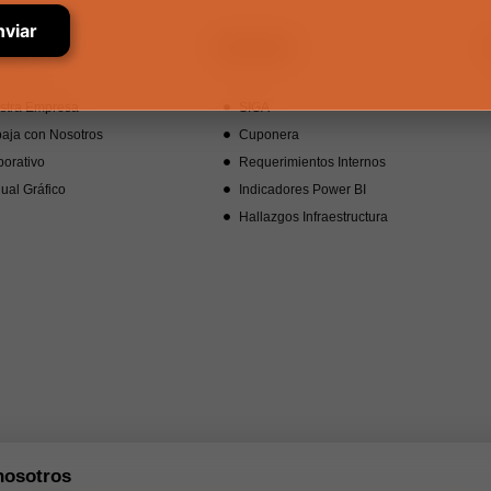
tros
Intranet
stra Empresa
SIGA
aja con Nosotros
Cuponera
orativo
Requerimientos Internos
ual Gráfico
Indicadores Power BI
Hallazgos Infraestructura
nosotros