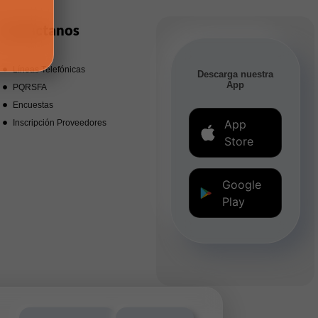
Contáctanos
Líneas Telefónicas
Descarga nuestra
App
PQRSFA
Encuestas
App
Inscripción Proveedores
Store
Google
Play