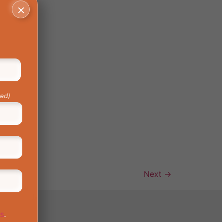
×
red)
Next
→
os
.