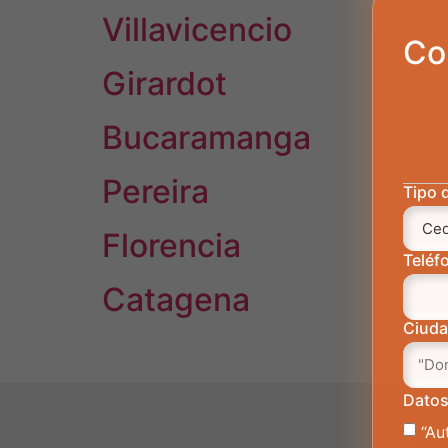
Villavicencio
Co
Girardot
Bucaramanga
Pereira
Tipo 
Florencia
Teléf
Catagena
Ciud
Datos
“Au