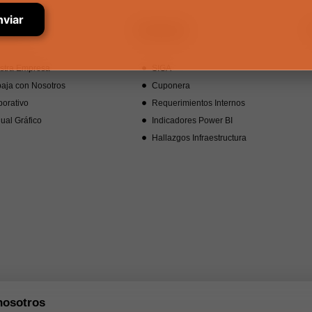
tros
Intranet
stra Empresa
SIGA
aja con Nosotros
Cuponera
orativo
Requerimientos Internos
ual Gráfico
Indicadores Power BI
Hallazgos Infraestructura
nosotros