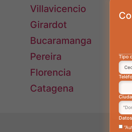
Villavicencio
Co
Girardot
Bucaramanga
Pereira
Tipo 
Florencia
Teléf
Catagena
Ciud
Datos
“Au