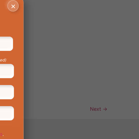
×
red)
Next
→
os
.