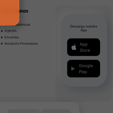
Contáctanos
Líneas Telefónicas
Descarga nuestra
App
PQRSFA
Encuestas
App
Inscripción Proveedores
Store
Google
Play