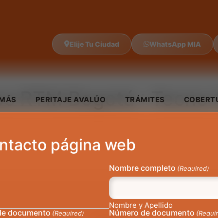
Elije Tu Ciudad
WhatsApp MIA
ios RTM Bogotá :
Tecno 
IMÁS
PERITAJE AVALÚO
TRÁMITES
COBERT
ntacto página web
Nombre completo
(Required)
Nombre y Apellido
de documento
Número de documento
(Required)
(Requi