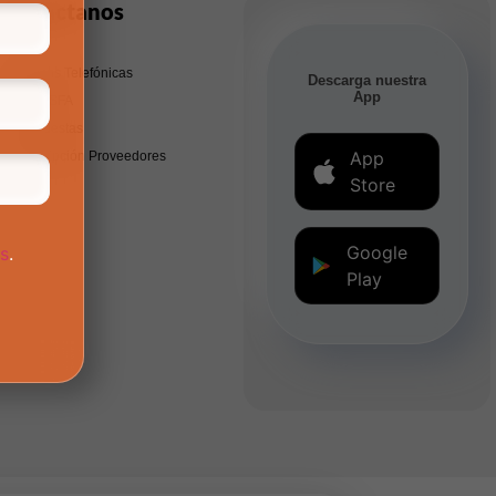
Contáctanos
Líneas Telefónicas
Descarga nuestra
App
PQRSFA
Encuestas
App
Inscripción Proveedores
Store
Google
os
.
Play