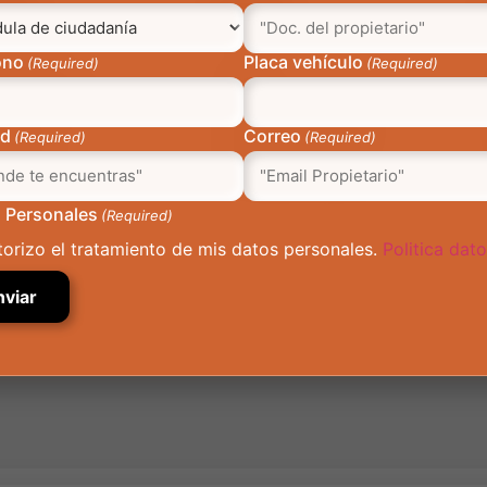
tros
Intranet
ono
Placa vehículo
(Required)
(Required)
stra Empresa
SIGA
aja con Nosotros
Cuponera
orativo
Requerimientos Internos
ad
Correo
(Required)
(Required)
ual Gráfico
Indicadores Power BI
Hallazgos Infraestructura
 Personales
(Required)
torizo el tratamiento de mis datos personales.
Politica dat