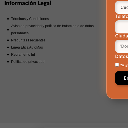
Información Legal
Noso
Teléf
Términos y Condiciones
Nue
Aviso de privacidad y política de tratamiento de datos
Trab
personales
Corp
Ciud
Preguntas Frecuentes
Man
Línea Ética AutoMás
Reglamento Int
Datos
Política de privacidad
“Au