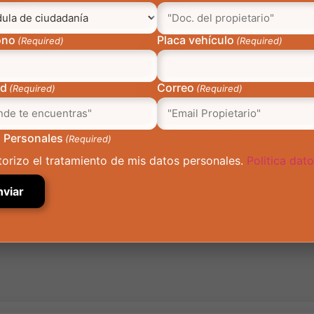
tros
Intranet
ono
Placa vehículo
(Required)
(Required)
stra Empresa
SIGA
aja con Nosotros
Cuponera
orativo
Requerimientos Internos
ad
Correo
(Required)
(Required)
ual Gráfico
Indicadores Power BI
Hallazgos Infraestructura
 Personales
(Required)
torizo el tratamiento de mis datos personales.
Politica dat