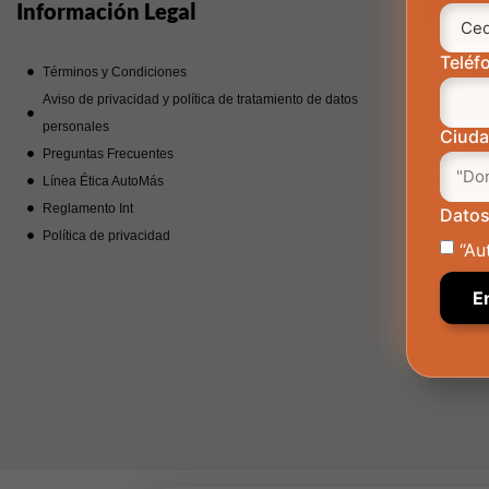
Información Legal
Noso
Teléf
Términos y Condiciones
Nue
Aviso de privacidad y política de tratamiento de datos
Trab
personales
Corp
Ciud
Preguntas Frecuentes
Man
Línea Ética AutoMás
Reglamento Int
Datos
Política de privacidad
“Au