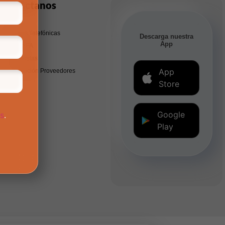
Contáctanos
Líneas Telefónicas
Descarga nuestra
App
PQRSFA
Encuestas
App
Inscripción Proveedores
Store
Google
os
.
Play