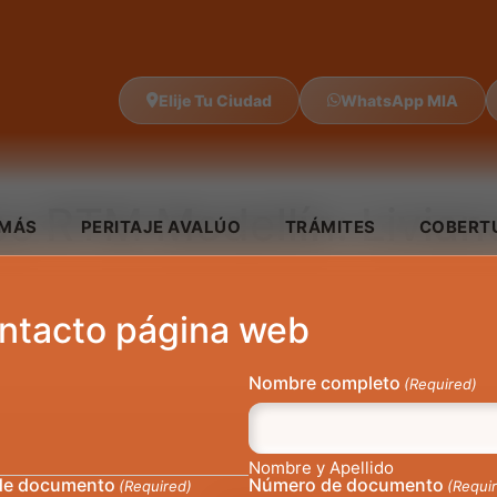
Elije Tu Ciudad
WhatsApp MIA
os RTM Medellín:
Livian
IMÁS
PERITAJE AVALÚO
TRÁMITES
COBERT
ntacto página web
Nombre completo
(Required)
Nombre y Apellido
de documento
Número de documento
(Required)
(Requi