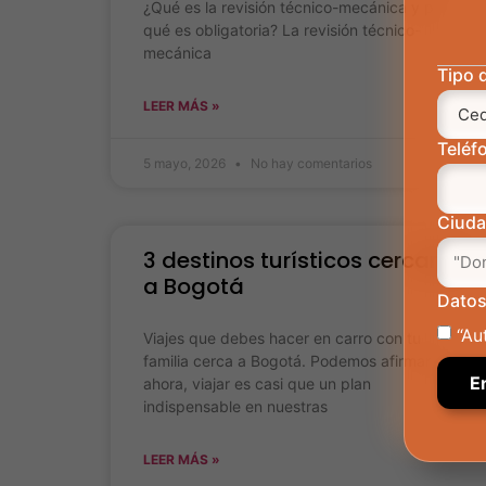
¿Qué es la revisión técnico-mecánica y por
qué es obligatoria? La revisión técnico-
mecánica
Tipo 
LEER MÁS »
Teléf
5 mayo, 2026
No hay comentarios
Ciud
3 destinos turísticos cercanos
a Bogotá
Datos
“Au
Viajes que debes hacer en carro con tu
familia cerca a Bogotá. Podemos afirmar que
ahora, viajar es casi que un plan
indispensable en nuestras
LEER MÁS »