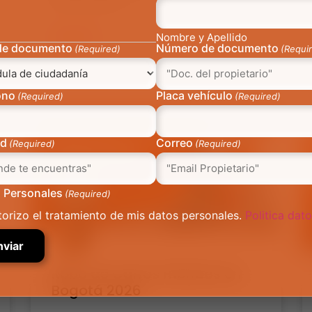
de una moto es
Nombre y Apellido
LEER MÁS »
de documento
Número de documento
(Required)
(Requi
4 mayo, 2026
No hay comentarios
ono
Placa vehículo
(Required)
(Required)
AUTOMÁS
ad
Correo
(Required)
(Required)
 Personales
(Required)
torizo el tratamiento de mis datos personales.
Politica dat
Robo de Carros Híbridos en
Bogotá 2026