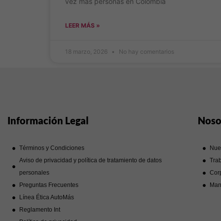
vez más personas en Colombia
LEER MÁS »
18 marzo, 2026
No hay comentarios
Información Legal
Noso
Términos y Condiciones
Nue
Aviso de privacidad y política de tratamiento de datos
Trab
personales
Corp
Preguntas Frecuentes
Man
Línea Ética AutoMás
Reglamento Int