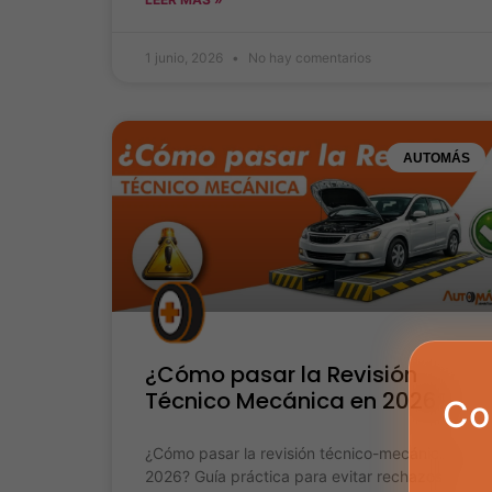
1 junio, 2026
No hay comentarios
AUTOMÁS
¿Cómo pasar la Revisión
Técnico Mecánica en 2026?
Co
¿Cómo pasar la revisión técnico-mecánica en
2026? Guía práctica para evitar rechazos.