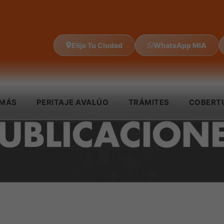
Elije Tu Ciudad
WhatsApp MIA
IMÁS
PERITAJE AVALÚO
TRÁMITES
COBERT