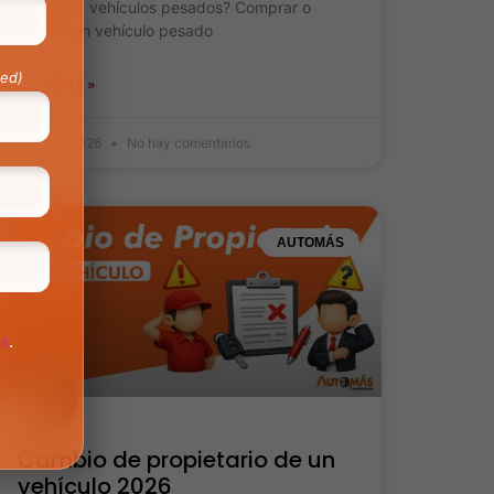
peritaje a vehículos pesados? Comprar o
vender un vehículo pesado
red)
LEER MÁS »
22 abril, 2026
No hay comentarios
AUTOMÁS
os
.
Cambio de propietario de un
vehículo 2026