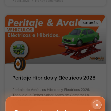
7 abril, 2026
No hay comentarios
AUTOMÁS
Peritaje Híbridos y Eléctricos 2026
Peritaje de Vehículos Híbridos y Eléctricos 2026:
Todo lo que Debes Saber Antes de Comprar La
movilidad está cambiando. Cada vez más personas
×
en Colombia