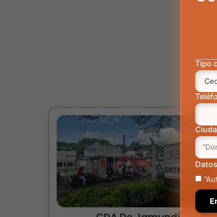
Tipo 
Teléf
Ciud
Datos
“Au
CDA De Jamundí