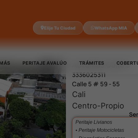
Elije Tu Ciudad
WhatsApp MIA
AutoMás Calle 5
IMÁS
PERITAJE AVALÚO
TRÁMITES
COBERT
3336025311
Calle 5 # 59 - 55
Cali
Centro-Propio
Ser
Peritaje Livianos
• Peritaje Motocicletas