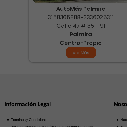
AutoMás Palmira
3158365888-3336025311
Calle 47 # 35 - 91
Palmira
Centro-Propio
Ver Más
Información Legal
Noso
Términos y Condiciones
Nue
Aviso de privacidad y política de tratamiento de datos
Trab