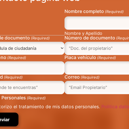
Nombre completo
(Required)
Nombre y Apellido
de documento
Número de documento
(Required)
(Requi
ono
Placa vehículo
(Required)
(Required)
ad
Correo
(Required)
(Required)
 Personales
(Required)
torizo el tratamiento de mis datos personales.
Politica dat