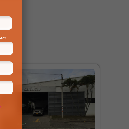
red)
os
.