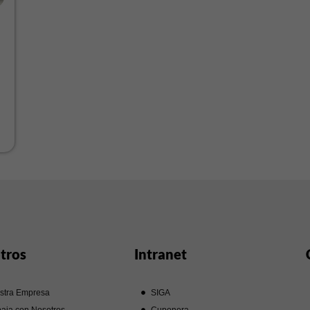
tros
Intranet
stra Empresa
SIGA
aja con Nosotros
Cuponera