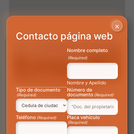
×
Contacto página web
Nombre completo
(Required)
Nombre y Apellido
CDA REVI AUTOS SA
Tipo de documento
Número de
documento
(Required)
(Required)
3115388301
Calle 25 # 20-03
Yopal
Teléfono
Placa vehículo
(Required)
(Required)
Centro-Autorizado