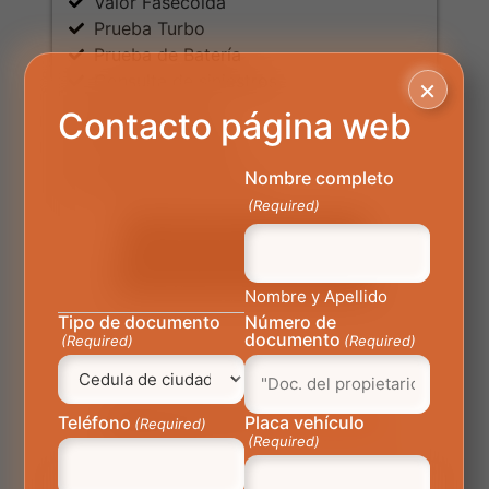
Valor Fasecolda
Prueba Turbo
Prueba de Batería
Consulta de siniestros
×
Valor Mercado
Contacto página web
Prueba de Gases
Prueba de Motor
Nombre completo
Adaptaciones Chasis
(Required)
CONDICIONES DEL SERVICIO
RESTRICCIONES DEL SERVICIO
Nombre y Apellido
Tipo de documento
Número de
documento
(Required)
(Required)
Síguenos en
Facebook
Teléfono
Placa vehículo
(Required)
(Required)