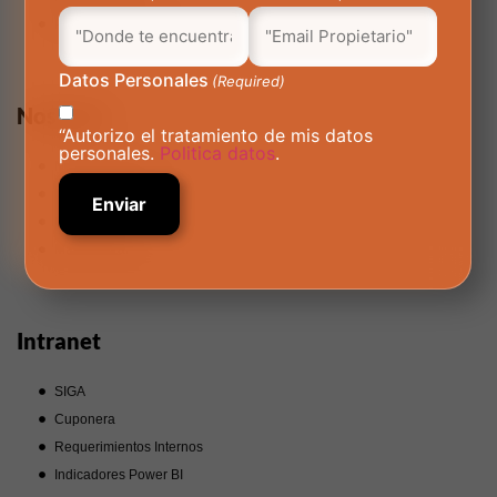
Política de privacidad
Datos Personales
(Required)
Nosotros
“Autorizo el tratamiento de mis datos
personales.
Politica datos
.
Nuestra Empresa
Trabaja con Nosotros
Corporativo
Manual Gráfico
Intranet
SIGA
Cuponera
Requerimientos Internos
Indicadores Power BI