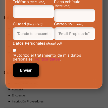
Teléfono
Placa vehículo
(Required)
(Required)
Intranet
Ciudad
Correo
(Required)
(Required)
SIGA
Cuponera
Requerimientos Internos
Datos Personales
(Required)
Indicadores Power BI
Hallazgos Infraestructura
“Autorizo el tratamiento de mis datos
personales.
Politica datos
.
Contáctanos
Líneas Telefónicas
PQRSFA
Encuestas
Inscripción Proveedores