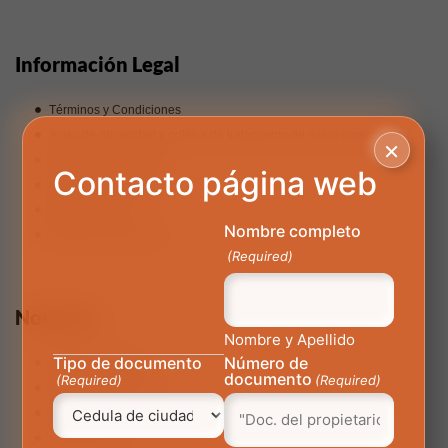
Información Legal
Términos y Condiciones
Aviso de privacidad y política de tratamiento de datos personales
×
Preguntas Frecuentes
Contacto página web
Línea Ética AutoMás
Reglamento Int
Nombre completo
Política de privacidad
(Required)
Nosotros
Nombre y Apellido
Tipo de documento
Número de
Nuestra Empresa
documento
(Required)
(Required)
Trabaja con Nosotros
Corporativo
Manual Gráfico