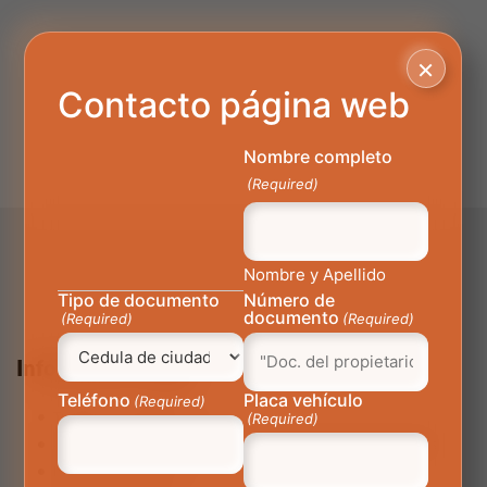
×
Contacto página web
Nombre completo
(Required)
Nombre y Apellido
Tipo de documento
Número de
documento
(Required)
(Required)
Información Legal
Teléfono
Placa vehículo
(Required)
(Required)
Términos y Condiciones
Aviso de privacidad y política de tratamiento de datos personales
Preguntas Frecuentes