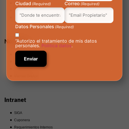
Ciudad
Correo
Línea Ética AutoMás
(Required)
(Required)
Reglamento Int
Política de privacidad
Datos Personales
(Required)
Nosotros
“Autorizo el tratamiento de mis datos
personales.
Politica datos
.
Nuestra Empresa
Trabaja con Nosotros
Corporativo
Manual Gráfico
Intranet
SIGA
Cuponera
Requerimientos Internos