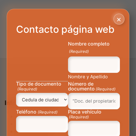
×
Contacto página web
Nombre completo
(Required)
Nombre y Apellido
Tipo de documento
Número de
documento
(Required)
(Required)
Información Legal
Teléfono
Placa vehículo
(Required)
(Required)
Términos y Condiciones
Aviso de privacidad y política de tratamiento de datos personales
Preguntas Frecuentes