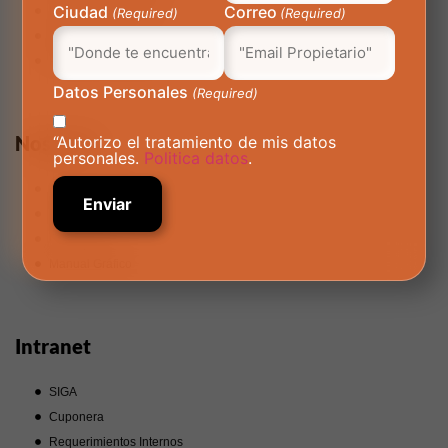
Ciudad
Correo
Línea Ética AutoMás
(Required)
(Required)
Reglamento Int
Política de privacidad
Datos Personales
(Required)
Nosotros
“Autorizo el tratamiento de mis datos
personales.
Politica datos
.
Nuestra Empresa
Trabaja con Nosotros
Corporativo
Manual Gráfico
Intranet
SIGA
Cuponera
Requerimientos Internos