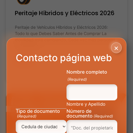
Peritaje Híbridos y Eléctricos 2026
Peritaje de Vehículos Híbridos y Eléctricos 2026:
Todo lo que Debes Saber Antes de Comprar La
movilidad está cambiando. Cada vez más personas
×
en Colombia
Contacto página web
LEER MÁS »
Nombre completo
18 marzo, 2026
No hay comentarios
(Required)
AUTOMÁS
Nombre y Apellido
Tipo de documento
Número de
documento
(Required)
(Required)