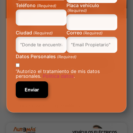
Teléfono
Placa vehículo
(Required)
(Required)
Ciudad
Correo
(Required)
(Required)
Revisión Tecnomecánica
Vehículos Eléctricos 2026
Datos Personales
Revisión Tecnomecánica para Vehículos Eléctricos
(Required)
2026 Introducción ¿Tienes un vehículo eléctrico y
no sabes si debes pasar por el CDA? Existe un mito
“Autorizo el tratamiento de mis datos
común
personales.
Politica datos
.
LEER MÁS »
11 marzo, 2026
No hay comentarios
VEHÍCULOS ELÉCTRICOS