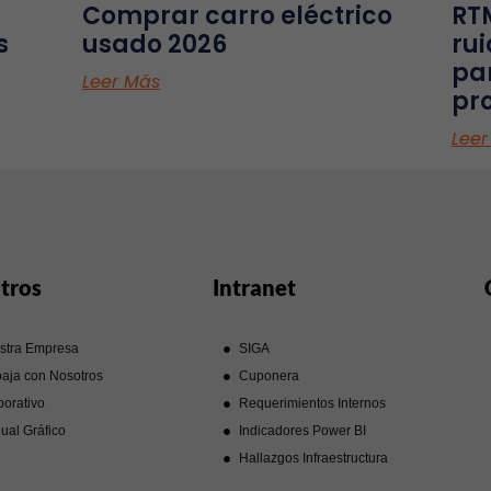
Comprar carro eléctrico
RT
s
usado 2026
ru
pa
Leer Más
pr
Leer
tros
Intranet
stra Empresa
SIGA
aja con Nosotros
Cuponera
orativo
Requerimientos Internos
ual Gráfico
Indicadores Power BI
Hallazgos Infraestructura