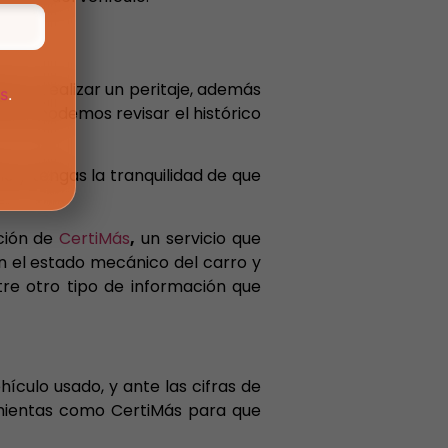
va es realizar un peritaje, además
os
.
oto, podemos revisar el histórico
o y tengas la tranquilidad de que
ción de
CertiMás
,
un servicio que
ón el estado mecánico del carro y
entre otro tipo de información que
ículo usado, y ante las cifras de
amientas como CertiMás para que