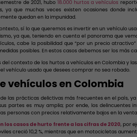
 semestre de 2021, hubo
18.000 hurtos a vehículos
report
, ya que muchas veces existen ocasiones donde inclu
lemente quedan en la impunidad.
ontexto, sí lo que queremos es invertir en un vehículo usa
ismo, ya que, teniendo en cuenta el panorama que vemos
culos, cabe la posibilidad que “por un precio atractiv
idas posibles. En estos casos debemos ser los más cau
del contexto de los hurtos a vehículos en Colombia y l
e el vehículo usado que desees comprar no sea robado.
de vehículos en Colombia
de las prácticas delictivas más frecuentes en el país, y
sus partes es muy amplia; por ende, los delincuentes i
as personas con precios relativamente bajos en la venta 
n los casos de hurto frente a las cifras de 2020
, por 
iles creció 10,2 %, mientras que en motocicletas aumentó