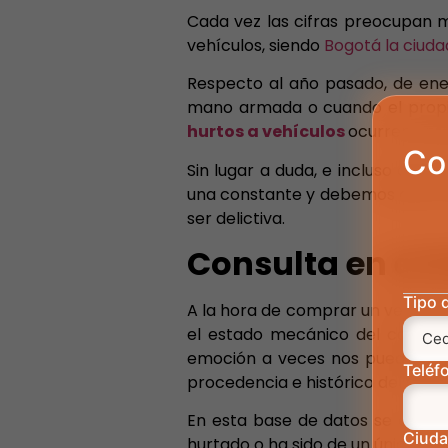
Cada vez las cifras preocupan m
vehículos, siendo
Bogotá la ciud
Respecto al año pasado, de ener
mano armada o cuando el propie
hurtos a vehículos
ocurren entr
Co
Sin lugar a duda, e incluso con 
una constante y debemos estar a
ser delictiva.
Consulta en el 
Tipo 
A la hora de comprar un vehículo
el estado mecánico del carro, 
emoción a veces nos puede juga
Teléf
procedencia e histórico del vehíc
En esta base de datos se encuen
Ciud
hurtado o ha sido de un único pro