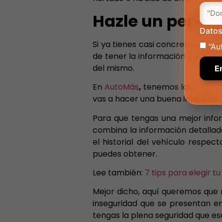
Hazle un peritaj
Datos
Si ya tienes casi concretado el v
“Au
de tener la información y diagnó
del mismo.
En
AutoMás
,
tenemos los combos p
vas a hacer una buena inversión.
Para que tengas una mejor info
combina la información detallada
el historial del vehículo respect
puedes obtener.
Lee también:
7 tips para elegir t
Mejor dicho, aquí queremos que r
inseguridad que se presentan e
tengas la plena seguridad que ese