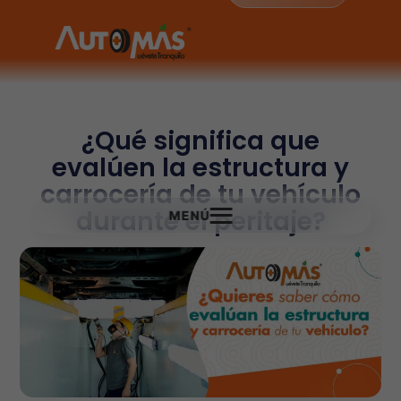
¿Qué significa que
evalúen la estructura y
carrocería de tu vehículo
durante el peritaje?
MENÚ