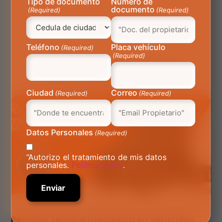
Tipo de documento
Número de
documento
(Required)
(Required)
Teléfono
Placa vehículo
(Required)
(Required)
Blogs
Relacionados
Ciudad
Correo
(Required)
(Required)
Datos Personales
(Required)
“Autorizo el tratamiento de mis datos
personales.
Politica datos
.
Revisión técnico mecánica en vehículos