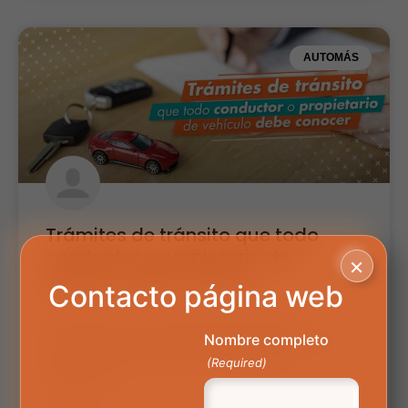
AUTOMÁS
Trámites de tránsito que todo
conductor o propietario de
×
vehículo debe conocer
Contacto página web
Para todos es claro que el Estado regula la
Nombre completo
circulación de los vehículos particulares, así como
también los públicos, debido a esto se ha
(Required)
establecido