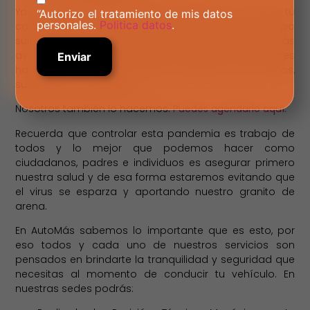
Ya que conoces cómo puedes desinfectar tú mismo tu
“Autorizo el tratamiento de mis datos
personales.
Politica datos
.
carro, dónde traerlo en caso de no tener tiempo
suficiente o preferir una máquina con tecnología más
avanzada, también hay algo importante que debes
hacer antes de salir: revisar el estado de los frenos,
suspensión y alineación.
Nosotros también lo hacemos.
Puedes agendarlo aquí.
Recuerda que controlar esta pandemia es trabajo de
todos y lo mejor que podemos hacer como
ciudadanos, padres e individuos es asegurar primero
nuestra salud y de esa forma estaremos evitando que
el virus se esparza y aportando nuestro granito de
arena.
En AutoMás sabemos lo importante que es esto, por
eso todos y cada uno de nuestros servicios son
pensados en brindarte la tranquilidad y seguridad que
necesitas al momento de conducir tu vehículo. En
nuestras sedes podrás: