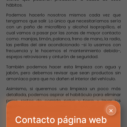
hábitos.
Podemos hacerlo nosotros mismos cada vez que
tengamos que salir. Lo ùnico que necesitaríamos sería
con un paño de microfibra y alcohol Isopropílico, el
cual vamos a pasar por las zonas de mayor contacto
como: manijas, timón, palanca, freno de mano, la radio,
las perillas del aire acondicionado -si lo usamos con
frecuencia y le hacemos el mantenimiento debido-,
espejos retrovisores y cinturón de seguridad.
También podemos hacer esta limpieza con agua y
jabón, pero debemos revisar que sean productos sin
amoníaco para que no dañen el interior del vehículo.
Asimismo, si queremos una limpieza un poco más
detallada, podemos aspirar el habitáculo para eliminar
pelos, restos de comida, polvo y tierra, y lavar los
tapetes con agua a presión si son de caucho o
×
sacudirlos fuerte, pasarles un cepillo y aspirarlos si son
Contacto página web
de telas.